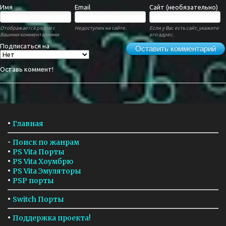
Имя
Email
Сайт (необязательно)
Отображается рядом с
Недоступен на сайте.
Если у Вас есть сайт, укажите
Вашими комментариями
его адрес.
Подписаться на
Оставить комментарий
Оставь коммент!
•
Главная
-
Поиск по жанрам
•
PS Vita Порты
•
PS Vita Хоумбрю
•
PS Vita Эмуляторы
•
PSP порты
•
Switch Порты
•
Поддержка проекта!