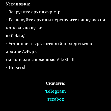
Установка:
• Загрузите архив avp. zip
• Распакуйте архив и перенесите папку avp на
консоль по пути:
ux0:data/
• Установите vpk который находиться в
архиве AvP.vpk
на консоли с помощью VitaShell;
• Играть!
Скачать:
Telegram
Terabox