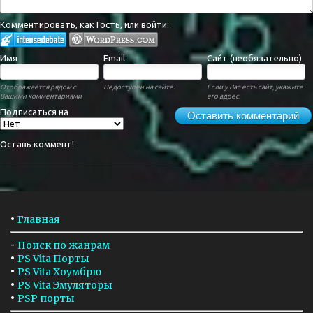
Комментировать, как Гость, или войти:
Имя
Email
Сайт (необязательно)
Отображается рядом с
Недоступен на сайте.
Если у Вас есть сайт, укажите
Вашими комментариями
его адрес.
Подписаться на
Оставить комментарий
Оставь коммент!
•
Главная
-
Поиск по жанрам
•
PS Vita Порты
•
PS Vita Хоумбрю
•
PS Vita Эмуляторы
•
PSP порты