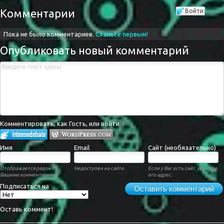
Комментарии
Войти
Пока не было комментариев.
Станьте первым!
Опубликовать новый комментарий
Комментировать, как Гость, или войти:
Имя
Email
Сайт (необязательно)
Отображается рядом с
Недоступен на сайте.
Если у Вас есть сайт, укажите
Вашими комментариями
его адрес.
Подписаться на
Оставить комментарий
Оставь коммент!