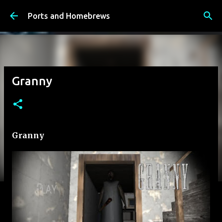
К основному контенту
Ports and Homebrews
Granny
Granny