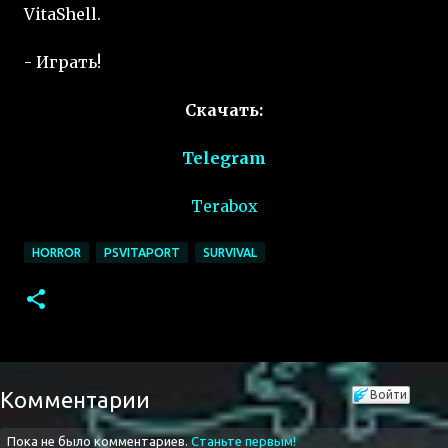
VitaShell.
- Играть!
Скачать:
Telegram
Terabox
HORROR
PSVITAPORT
SURVIVAL
Комментарии
Войти
Пока не было комментариев.
Станьте первым!