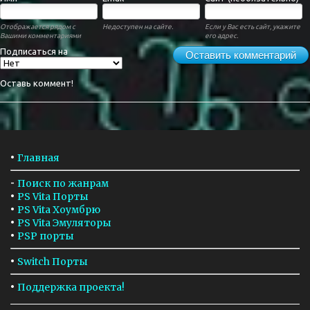
Отображается рядом с
Недоступен на сайте.
Если у Вас есть сайт, укажите
Вашими комментариями
его адрес.
Подписаться на
Оставить комментарий
Оставь коммент!
•
Главная
-
Поиск по жанрам
•
PS Vita Порты
•
PS Vita Хоумбрю
•
PS Vita Эмуляторы
•
PSP порты
•
Switch Порты
•
Поддержка проекта!