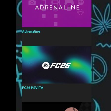
о
Adrenaline
FC26 PSVITA