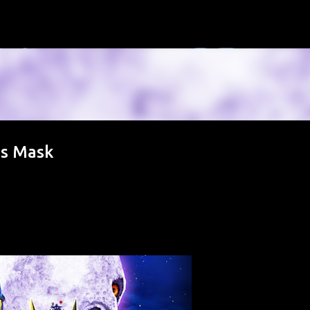
К основному контенту
's Mask