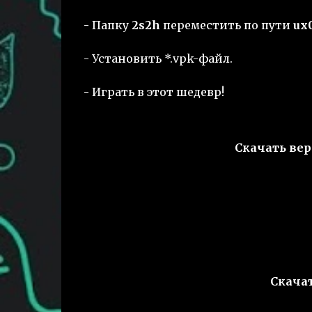
- Папку
2s2h
переместить по пути
ux0
- Установить *.vpk-файл.
- Играть в этот шедевр!
Скачать вер
Скачат