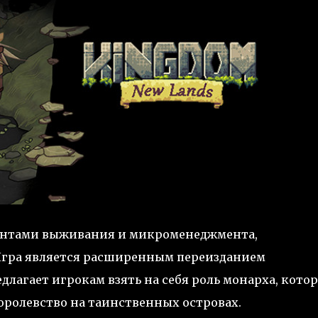
ентами выживания и микроменеджмента,
 Игра является расширенным переизданием
едлагает игрокам взять на себя роль монарха, кото
оролевство на таинственных островах.