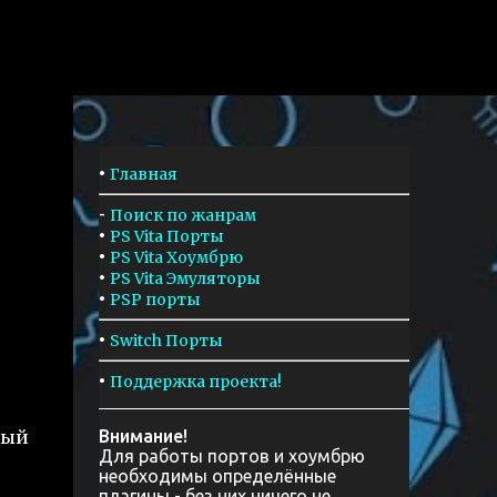
•
Главная
-
Поиск по жанрам
•
PS Vita Порты
•
PS Vita Хоумбрю
•
PS Vita Эмуляторы
•
PSP порты
•
Switch Порты
•
Поддержка проекта!
рый
Внимание!
Для работы портов и хоумбрю
необходимы определённые
плагины - без них ничего не