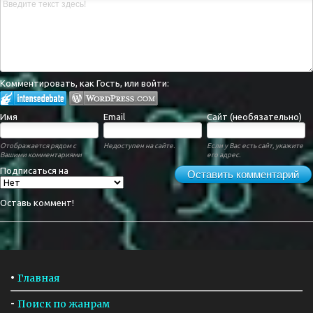
Комментировать, как Гость, или войти:
Имя
Email
Сайт (необязательно)
Отображается рядом с
Недоступен на сайте.
Если у Вас есть сайт, укажите
Вашими комментариями
его адрес.
Подписаться на
Оставить комментарий
Оставь коммент!
•
Главная
-
Поиск по жанрам