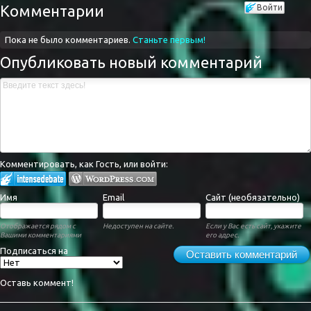
Комментарии
Войти
Пока не было комментариев.
Станьте первым!
Опубликовать новый комментарий
Комментировать, как Гость, или войти:
Имя
Email
Сайт (необязательно)
Отображается рядом с
Недоступен на сайте.
Если у Вас есть сайт, укажите
Вашими комментариями
его адрес.
Подписаться на
Оставить комментарий
Оставь коммент!