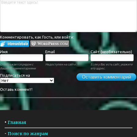
Комментировать, как Гость, или войти:
Имя
Email
Сайт (необязательно)
Отображается рядом с
Недоступен на сайте.
Если у Вас есть сайт, укажите
Вашими комментариями
его адрес.
Подписаться на
Оставить комментарий
Оставь коммент!
•
Главная
-
Поиск по жанрам