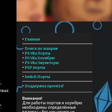
•
Главная
-
Поиск по жанрам
•
PS Vita Порты
•
PS Vita Хоумбрю
•
PS Vita Эмуляторы
•
PSP порты
•
Switch Порты
,
•
Поддержка проекта!
евал
Внимание!
Для работы портов и хоумбрю
.
необходимы определённые
плагины - без них ничего не