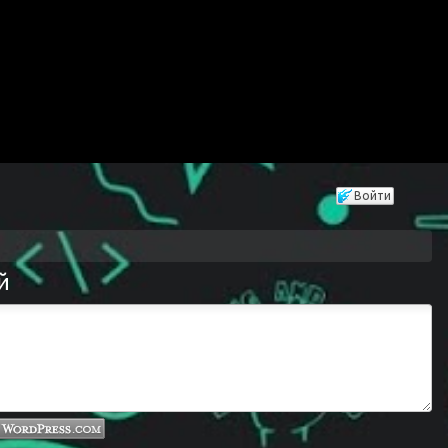
Войти
й